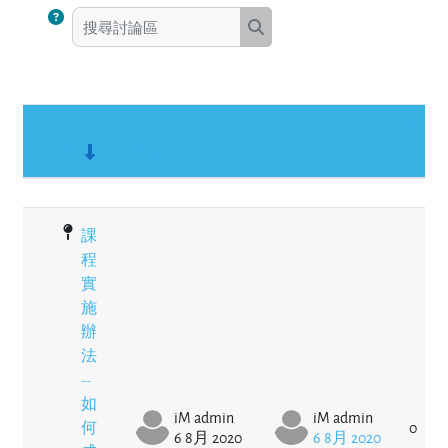
搜尋討論區
搜尋討論區
回
主旨
張貼者
貼文時間
應
狀態
List of discussions. Showing 1 of 1 discussions
課
程
實
施
辦
法
--
如
iM admin
iM admin
何
0
6 8月 2020
6 8月 2020